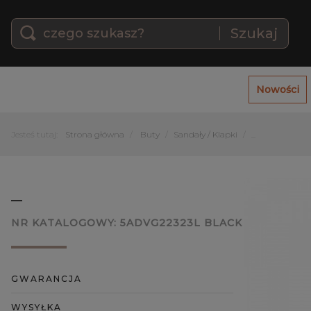
Szukaj
Nowości
Jesteś tutaj:
Strona główna
Buty
Sandały / Klapki
_
_
NR KATALOGOWY:
5ADVG22323L BLACK
GWARANCJA
WYSYŁKA