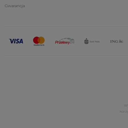
Gwarancja
Wy
korz