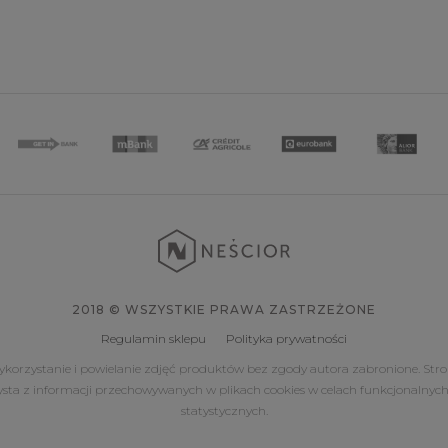
2018 © WSZYSTKIE PRAWA ZASTRZEŻONE
Regulamin sklepu
Polityka prywatności
korzystanie i powielanie zdjęć produktów bez zgody autora zabronione. Str
ysta z informacji przechowywanych w plikach cookies w celach funkcjonalnych
statystycznych.