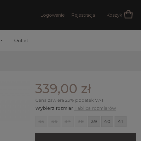
Logowanie
Rejestracja
Koszyk
Outlet
339,00 zł
Cena zawiera 23% podatek VAT
Wybierz rozmiar
Tablica rozmiarów
35
36
37
38
39
40
41