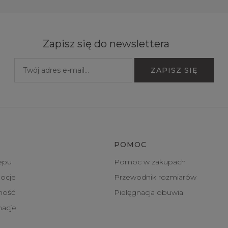
Zapisz się do newslettera
POMOC
epu
Pomoc w zakupach
ocje
Przewodnik rozmiarów
tność
Pielęgnacja obuwia
macje