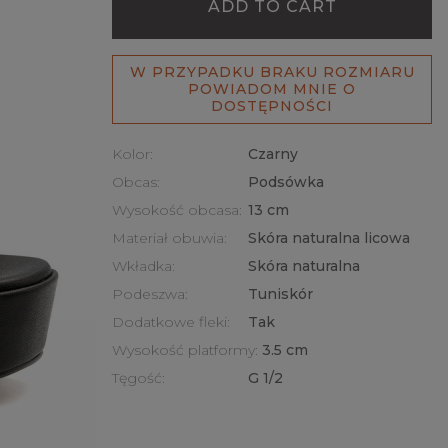
ADD TO CART
W PRZYPADKU BRAKU ROZMIARU
POWIADOM MNIE O
DOSTĘPNOŚCI
Kolor:
Czarny
Obcas:
Podsówka
Wysokość obcasa:
13 cm
Materiał obuwia:
Skóra naturalna licowa
Wkładka:
Skóra naturalna
Podeszwa:
Tuniskór
Dodatkowe fleki:
Tak
Wysokość platformy:
3.5 cm
Tęgość:
G 1/2