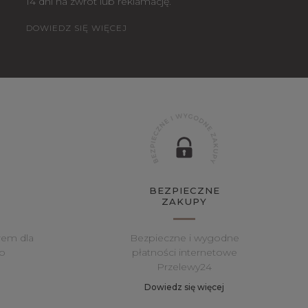
14 dni na zwrot lub reklamację.
DOWIEDZ SIĘ WIĘCEJ
BEZPIECZNE
ZAKUPY
rem dla
Bezpieczne i wygodne
o
płatności internetowe
Przelewy24
Dowiedz się więcej