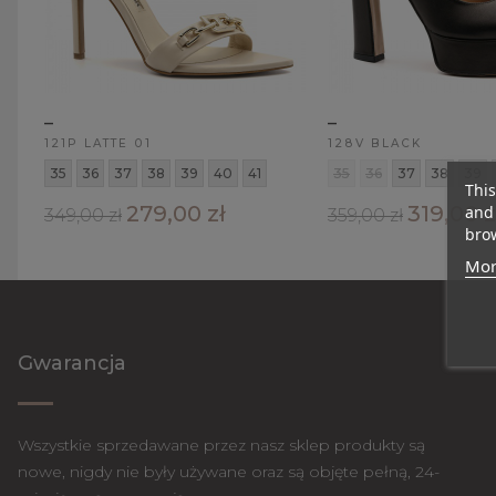
_
_
121P LATTE 01
128V BLACK
35
36
37
38
39
40
41
35
36
37
38
39
This
279,00 zł
319,00 z
and 
349,00 zł
359,00 zł
brow
Mor
Gwarancja
Wszystkie sprzedawane przez nasz sklep produkty są
nowe, nigdy nie były używane oraz są objęte pełną, 24-