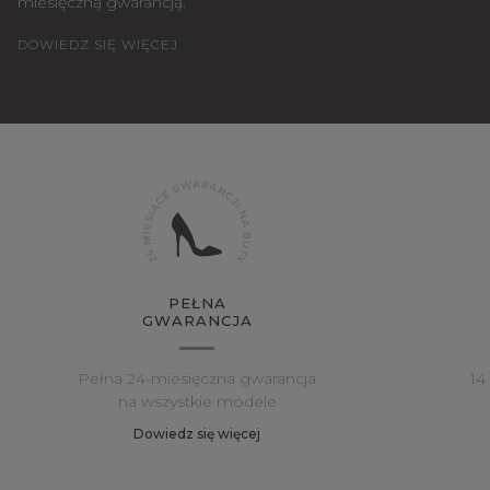
miesięczną gwarancją.
DOWIEDZ SIĘ WIĘCEJ
PEŁNA
GWARANCJA
Pełna 24-miesięczna gwarancja
14
na wszystkie modele
Dowiedz się więcej