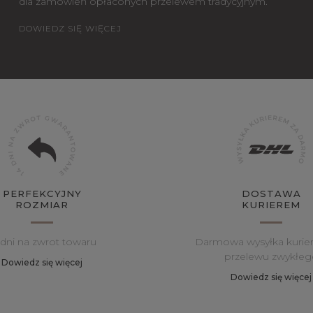
dla zamówień opłaconych przelewem tradycyjnym.
DOWIEDZ SIĘ WIĘCEJ
PERFEKCYJNY
DOSTAWA
ROZMIAR
KURIEREM
 dni na zwrot towaru
Darmowa wysyłka kurie
przelewu zwykłeg
Dowiedz się więcej
Dowiedz się więcej