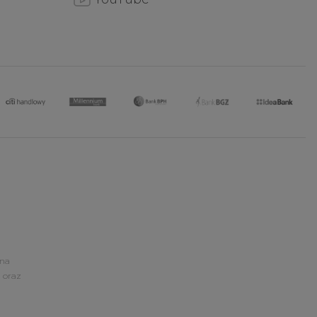
ona
 oraz