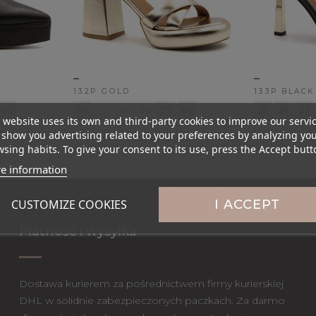
_
_
132P GOLD
133P BLACK
40
35
36
37
38
39
40
35
36
37
 website uses its own and third-party cookies to improve our servi
ł
329,00 zł
2
show you advertising related to your preferences by analyzing yo
399,00 zł
309,00 zł
sing habits. To give your consent to its use, press the Accept butt
e information
CUSTOMIZE COOKIES
I ACCEPT
Płatność i wysyłka
Dostawa kurierem za pośrednictwem firmy kurierskiej
DHL w solidnie zabezpieczonych paczkach. Za darmo