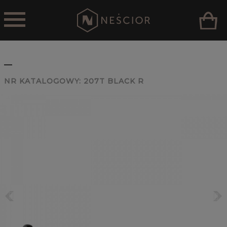
_
NR KATALOGOWY:
207T BLACK R