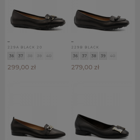
_
_
229A BLACK 20
229B BLACK
36
37
38
39
40
36
37
38
39
40
299,00 zł
279,00 zł