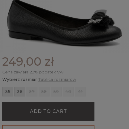
249,00 zł
Cena zawiera 23% podatek VAT
Wybierz rozmiar
Tablica rozmiarów
35
36
37
38
39
40
41
ADD TO CART