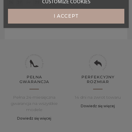
CUSTOMIZE COOKIES
36
37
38
39
40
41
42
I ACCEPT
289,00 zł
PEŁNA
PERFEKCYJNY
GWARANCJA
ROZMIAR
Pełna 24-miesięczna
14 dni na zwrot towaru
gwarancja na wszystkie
Dowiedz się więcej
modele
Dowiedz się więcej